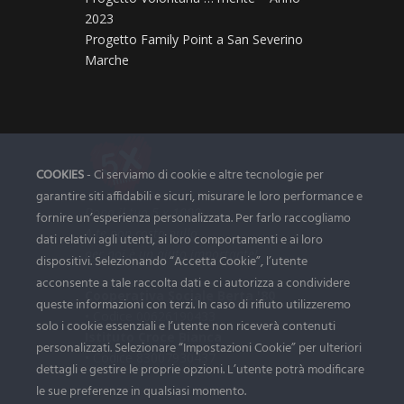
2023
Progetto Family Point a San Severino
Marche
COOKIES
- Ci serviamo di cookie e altre tecnologie per
garantire siti affidabili e sicuri, misurare le loro performance e
Dona il tuo 5 x 1000
fornire un’esperienza personalizzata. Per farlo raccogliamo
A te non costa nulla ...
dati relativi agli utenti, ai loro comportamenti e ai loro
per noi è un aiuto importante!
dispositivi. Selezionando “Accetta Cookie”, l’utente
acconsente a tale raccolta dati e ci autorizza a condividere
Cooperativa Sociale Berta '80
queste informazioni con terzi. In caso di rifiuto utilizzeremo
• Codice 00626190433
solo i cookie essenziali e l’utente non riceverà contenuti
Istituto Croce Bianca
personalizzati. Selezionare “Impostazioni Cookie” per ulteriori
• Codice 83007930437
dettagli e gestire le proprie opzioni. L’utente potrà modificare
le sue preferenze in qualsiasi momento.