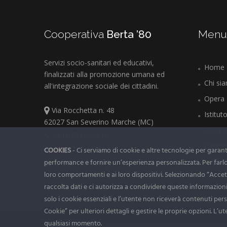
Cooperativa
Berta ’80
Men
Servizi socio-sanitari ed educativi,
Home
finalizzati alla promozione umana ed
Chi si
all'integrazione sociale dei cittadini.
Opera 
Via Rocchetta n. 48
Istitu
62027 San Severino Marche (MC)
Progr
+39 0733.636116
Downl
+39 0733.636832
COOKIES
- Ci serviamo di cookie e altre tecnologie per garantire
Impos
performance e fornire un’esperienza personalizzata. Per farlo r
info@berta80.org
loro comportamenti e ai loro dispositivi. Selezionando “Accet
raccolta dati e ci autorizza a condividere queste informazioni c
solo i cookie essenziali e l’utente non riceverà contenuti per
Cookie” per ulteriori dettagli e gestire le proprie opzioni. L’
qualsiasi momento.