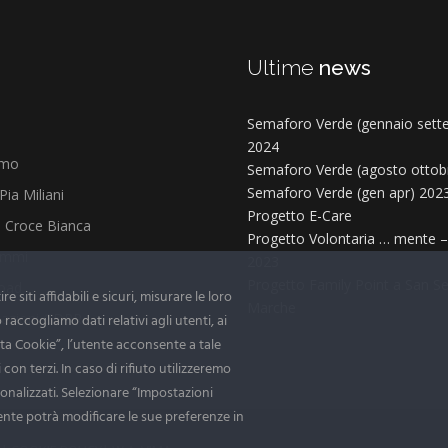
u
Ultime
news
Semaforo Verde (gennaio sett
2024
amo
Semaforo Verde (agosto ottob
Semaforo Verde (gen apr) 202
Pia Miliani
Progetto E-Care
to Croce Bianca
Progetto Volontaria … mente 
ammi
2023
Progetto Family Point a San S
oad
 siti affidabili e sicuri, misurare le loro
Marche
tazioni GDPR
accogliamo dati relativi agli utenti, ai
ta Cookie”, l’utente acconsente a tale
on terzi. In caso di rifiuto utilizzeremo
sonalizzati. Selezionare “Impostazioni
utente potrà modificare le sue preferenze in