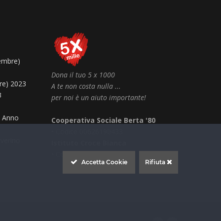
embre)
Dona il tuo 5 x 1000
re) 2023
A te non costa nulla ...
3
per noi è un aiuto importante!
– Anno
Cooperativa Sociale Berta '80
• Codice 00626190433
everino
Istituto Croce Bianca
• Codice 83007930437
Accetta Cookie
Rifiuta