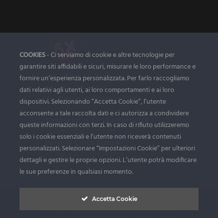
COOKIES
- Ci serviamo di cookie e altre tecnologie per
garantire siti affidabili e sicuri, misurare le loro performance e
Dona il tuo 5 x 1000
fornire un’esperienza personalizzata. Per farlo raccogliamo
A te non costa nulla ...
dati relativi agli utenti, ai loro comportamenti e ai loro
per noi è un aiuto importante!
dispositivi. Selezionando “Accetta Cookie”, l’utente
acconsente a tale raccolta dati e ci autorizza a condividere
Cooperativa Sociale Berta '80
queste informazioni con terzi. In caso di rifiuto utilizzeremo
• Codice 00626190433
solo i cookie essenziali e l’utente non riceverà contenuti
Istituto Croce Bianca
personalizzati. Selezionare “Impostazioni Cookie” per ulteriori
• Codice 83007930437
dettagli e gestire le proprie opzioni. L’utente potrà modificare
le sue preferenze in qualsiasi momento.
Accetta Cookie
©2022 Coop. Berta'80 - P.IVA 00626190433 |